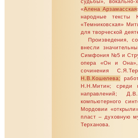
судьбы», вокально-
«
Алена Арзамасская
народные тексты 
«Темниковская» Мит
для творческой деят
Произведения, с
внесли значительн
Симфония №5 и Струн
опера «Он и Она»,
сочинения С.Я.Те
Н.В.Кошелева
;
работ
Н.Н.Митин; среди 
направлений; Д.
компьютерного син
Мордовии «открыли»
пласт – духовную м
Терханова.