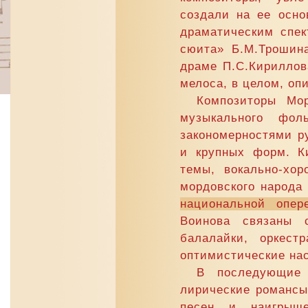
создали на ее осно
драматическим спек
сюита» Б.М.Трошина
драме П.С.Кирилло
мелоса, в целом, оп
Композиторы Мор
музыкального фо
закономерностями р
и крупных форм. К
темы, вокально-хо
мордовского народа
национальной опе
Воинова связаны 
балалайки, оркест
оптимистические на
В последующие 
лирические романсы
песен и наигрыше