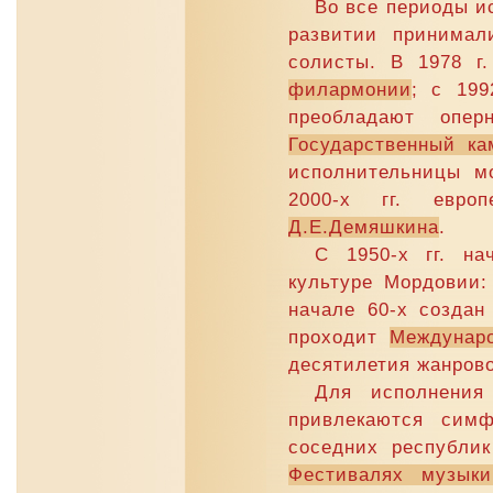
Во все периоды и
развитии принимал
солисты. В 1978 г
филармонии
; с 199
преобладают опе
Государственный к
исполнительницы м
2000-х гг. евро
Д.Е.Демяшкина
.
С 1950-х гг. на
культуре Мордовии
начале 60-х создан
проходит
Междунар
десятилетия жанрово
Для исполнения
привлекаются сим
соседних республик
Фестивалях музык