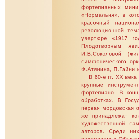
фортепианных мини
«Нормальня», в кот
красочный национ
революционной тем
увертюре «1917 го
Плодотворным яви
И.В.Соколовой (ж
симфонического орк
Ф.Атянина, П.Гайни 
В 60-е гг. XX век
крупные инструмен
фортепиано. В конц
обработках. В Госу
первая мордовская о
же принадлежат кон
художественной са
авторов. Среди них