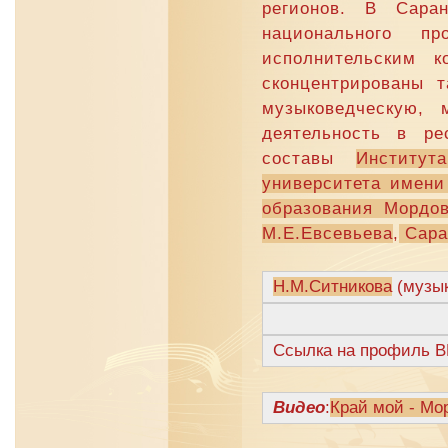
регионов. В Саран
национального пр
исполнительским 
сконцентрированы 
музыковедческую, м
деятельность в ре
составы
Институт
университета имени
образования Мордов
М.Е.Евсевьева
,
Сара
Н.М.Ситникова
(музык
Ссылка на профиль В
Видео
:
Край мой - Мо