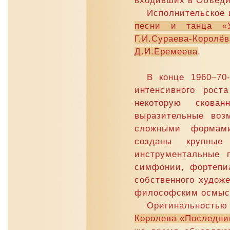
входивших в Объеди
Исполнительское 
песни и танца «У
Г.И.Сураева-Королёв
Д.И.Еремеева
.
В конце 1960–70
интенсивного рост
некоторую скова
выразительные возм
сложными формам
созданы крупные 
инструментальные 
симфонии, фортепиа
собственного художе
философским осмыс
Оригинальностью
Королева «Последни