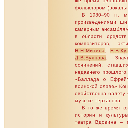
же время обновляю
фольклором (вокальн
В 1980–90 гг. м
произведениями ши
камерным ансамбля
в области средств
композиторов, ак
Н.Н.Митина
,
Е.В.Ку
Д.В.Буянова
. Знач
сочинений, ставши
недавнего прошлого
«Баллада о Ефрейт
воинской славе» Кош
свойственна балету 
музыке Терханова.
В то же время к
истории и культур
театра Вдовина –