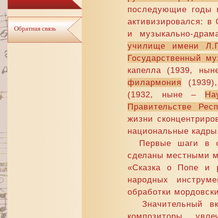
последующие годы п
активизировался: в 
Обратная связь
и музыкально-драм
училище имени Л.П
Государственный м
капелла (1939, ны
филармония
(1939),
(1932, ныне –
На
Правительстве Рес
жизни сконцентриро
национальные кадры
Первые шаги в о
сделаны местными му
«Сказка о Попе и р
народных инструм
обработки мордовски
Значительный вкла
композиторы, увл