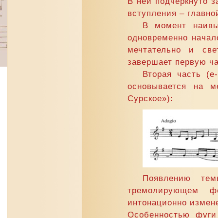
В ней подчеркнуто з
вступления – главно
В момент наивы
одновременно начал
мечтательно и све
завершает первую ча
Вторая часть (e
основывается на м
Сурское»):
Появлению тем
тремолирующем фо
интонационно измен
Особенностью фуги