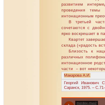
развитием интерме
проведения темы 
интонационным прео
В третьей част
сочетаются с двойн
ярко воскрешает в п
Квартет заверша
склада («радость вс
Близость к нац
различных полифони
интонационное родст
части – вот некотор
Макарова А.И.
Георгий Иванович С
Саранск, 1975. – С.71-