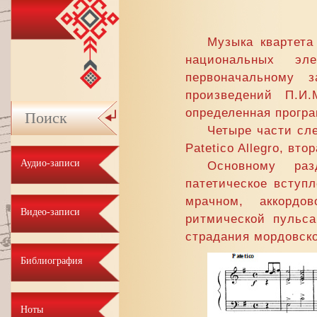
Музыка квартета
национальных эл
первоначальному з
произведений П.И.
определенная прогр
Четыре части сле
Patetico Allegro, вто
Аудио-записи
Основному раз
патетическое вступл
мрачном, аккордо
Видео-записи
ритмической пульса
страдания мордовско
Библиография
Ноты