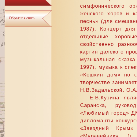
симфонического ор
женского хоров и к
Обратная связь
песнь» (для смешанн
1987), Концерт для
отдельные хоровы
свойственно разно
картин далекого про
музыкальная сказка
1997), музыка к спек
«Кошкин дом» по с
творчестве занимает
Н.В.Задальской, О.А
Е.В.Кузина явл
Саранска, руковод
«Любимый город» ДМ
дипломанты конкурс
«Звездный Крым» 
«Муравейник» (г.