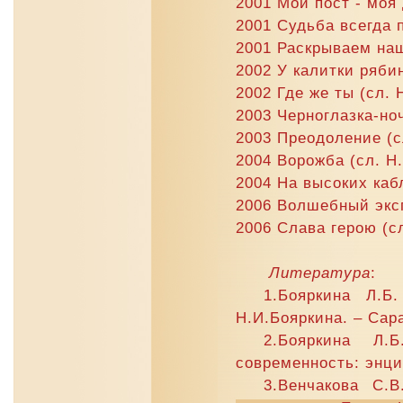
2001 Мой пост - моя
2001 Судьба всегда 
2001 Раскрываем наш
2002 У калитки рябин
2002 Где же ты (сл. 
2003 Черноглазка-но
2003 Преодоление (с
2004 Ворожба (сл. Н
2004 На высоких каб
2006 Волшебный эксп
2006 Слава герою (с
Литература
:
1.Бояркина Л.Б
Н.И.Бояркина. – Сара
2.Бояркина Л.
современность: энцик
3.Венчакова С.