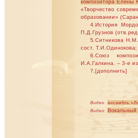
композитора Елены 
«Творчество соврем
образовании» (Саранс
4.История Мордо
П.Д.Грузнов (отв.ред
5.Ситникова Н.М
сост. Т.И.Одинокова;
6.Союз композ
И.А.Галкина. – 3-е из
7.[дополнить]
Видео
:
ансамбль «Л
Вокальный
Видео
: