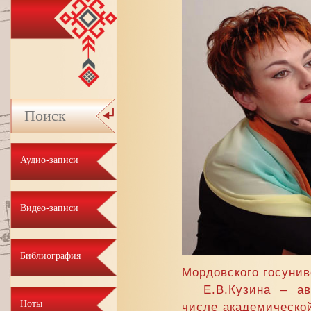
Аудио-записи
Видео-записи
Библиография
Мордовского госунив
Е.В.Кузина – а
Ноты
числе академической