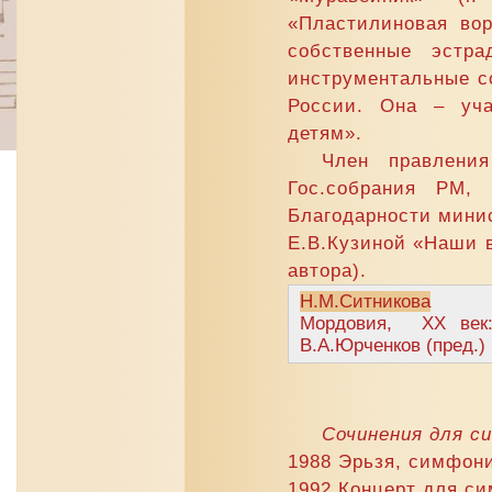
«Пластилиновая воро
собственные эстр
инструментальные с
России. Она – уча
детям».
Член правлени
Гос.собрания РМ, 
Благодарности минис
Е.В.Кузиной «Наши в
автора).
Н.М.Ситникова
Мордовия, ХХ век: 
В.А.Юрченков (пред.) [
Сочинения для с
1988 Эрьзя, симфон
1992 Концерт для си