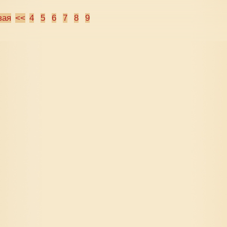
вая
<<
4
5
6
7
8
9