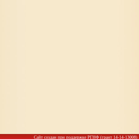
Сайт создан при поддержке РГНФ (грант 14-14-13008)