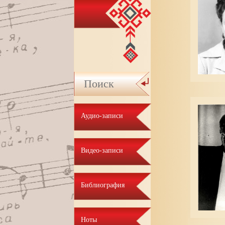
Аудио-записи
Видео-записи
Библиография
Ноты