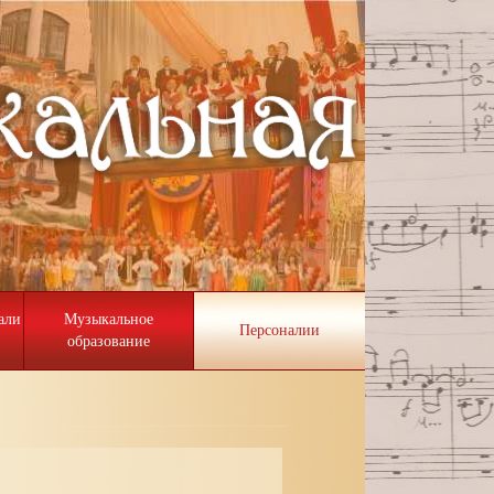
али
Музыкальное
Персоналии
образование