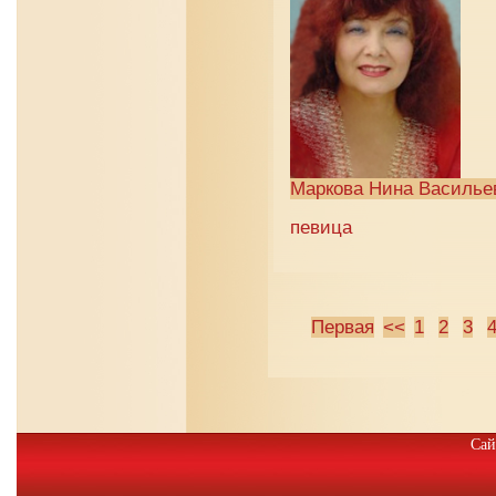
Маркова Нина Василье
певица
Первая
<<
1
2
3
Сай