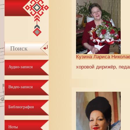
Кузина Лариса Никола
хоровой дирижёр, педа
Аудио-записи
Видео-записи
Библиография
Ноты