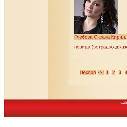
Глебова Оксана Кирил
певица (эстрадно-джазо
Первая
<<
1
2
3
Сай