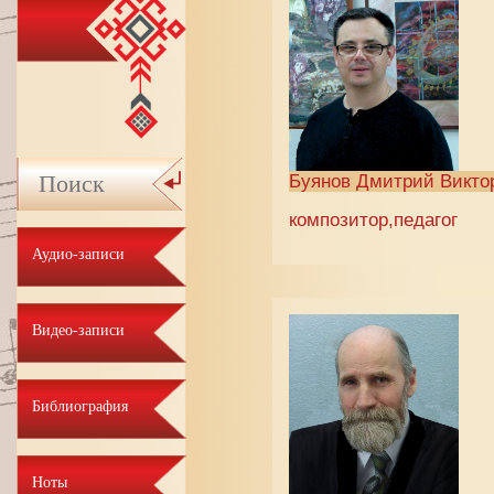
Буянов Дмитрий Викто
композитор,педагог
Аудио-записи
Видео-записи
Библиография
Ноты